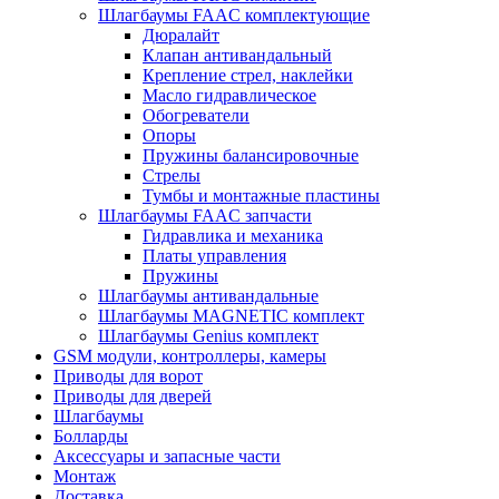
Шлагбаумы FAAC комплектующие
Дюралайт
Клапан антивандальный
Крепление стрел, наклейки
Масло гидравлическое
Обогреватели
Опоры
Пружины балансировочные
Стрелы
Тумбы и монтажные пластины
Шлагбаумы FAAC запчасти
Гидравлика и механика
Платы управления
Пружины
Шлагбаумы антивандальные
Шлагбаумы MAGNETIC комплект
Шлагбаумы Genius комплект
GSM модули, контроллеры, камеры
Приводы для ворот
Приводы для дверей
Шлагбаумы
Болларды
Аксессуары и запасные части
Монтаж
Доставка