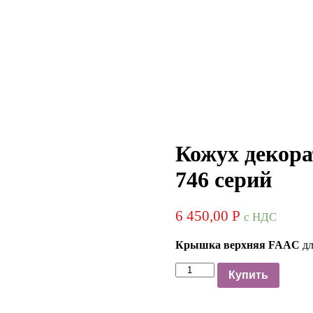
Кожух декор
746 серий
6 450,00
Р
с НДС
Крышка верхняя
FAAC
дл
Количество
Купить
Кожух
декоративный
FAAC