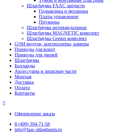
Тумбы и монтажные пластины
Шлагбаумы FAAC запчасти
Гидравлика и механика
Платы управления
Пружины
Шлагбаумы антивандальные
Шлагбаумы MAGNETIC комплект
Шлагбаумы Genius комплект
GSM модули, контроллеры, камеры
Приводы для ворот
Приводы для дверей
Шлагбаумы
Болларды
Аксессуары и запасные части
Монтаж
Доставка
Оплата
Контакты
Оформление заказа
8 (499) 394-71-58
info@faac-shlagbaum.ru