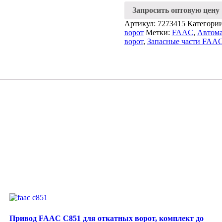
для
Запросить оптовую цену
приводов
746
Артикул:
7273415
Категори
серий
ворот
Метки:
FAAC
,
Автома
ворот
,
Запасные части FAA
Привод FAAC C851 для откатных ворот, комплект до