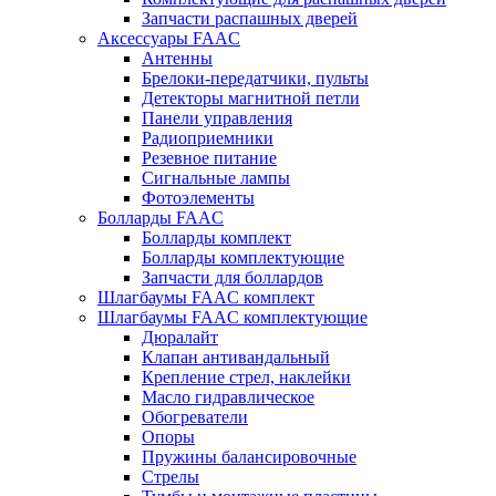
Запчасти распашных дверей
Аксессуары FAAC
Антенны
Брелоки-передатчики, пульты
Детекторы магнитной петли
Панели управления
Радиоприемники
Резевное питание
Сигнальные лампы
Фотоэлементы
Болларды FAAC
Болларды комплект
Болларды комплектующие
Запчасти для боллардов
Шлагбаумы FAAC комплект
Шлагбаумы FAAC комплектующие
Дюралайт
Клапан антивандальный
Крепление стрел, наклейки
Масло гидравлическое
Обогреватели
Опоры
Пружины балансировочные
Стрелы