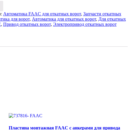
и:
Автоматика FAAC для откатных ворот
,
Запчасти откатных
тика для ворот
,
Автоматика для откатных ворот
,
Для откатных
C
,
Привод откатных ворот
,
Электропривод откатных ворот
Пластина монтажная FAAC с анкерами для привода