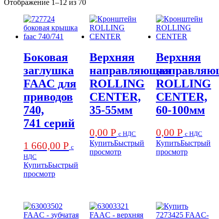
Отображение 1–12 из 70
Боковая
Верхняя
Верхняя
заглушка
направляющая
направляю
FAAC для
ROLLING
ROLLING
приводов
CENTER,
CENTER,
740,
35-55мм
60-100мм
741 серий
0,00
Р
0,00
Р
с НДС
с НДС
Купить
Быстрый
Купить
Быстрый
1 660,00
Р
с
просмотр
просмотр
НДС
Купить
Быстрый
просмотр