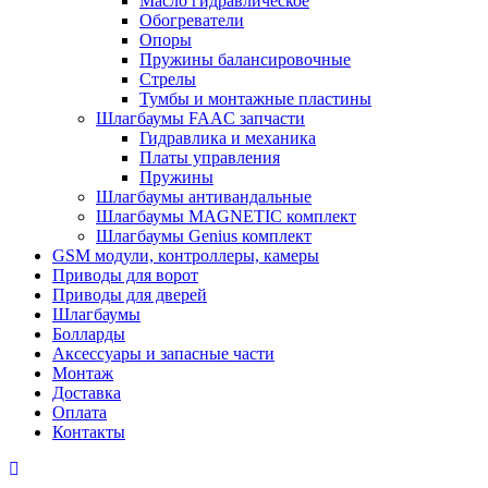
Масло гидравлическое
Обогреватели
Опоры
Пружины балансировочные
Стрелы
Тумбы и монтажные пластины
Шлагбаумы FAAC запчасти
Гидравлика и механика
Платы управления
Пружины
Шлагбаумы антивандальные
Шлагбаумы MAGNETIC комплект
Шлагбаумы Genius комплект
GSM модули, контроллеры, камеры
Приводы для ворот
Приводы для дверей
Шлагбаумы
Болларды
Аксессуары и запасные части
Монтаж
Доставка
Оплата
Контакты