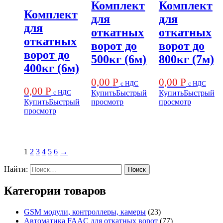
Комплект
Комплект
Комплект
для
для
для
откатных
откатных
откатных
ворот до
ворот до
ворот до
500кг (6м)
800кг (7м)
400кг (6м)
0,00
Р
0,00
Р
с НДС
с НДС
0,00
Р
с НДС
Купить
Быстрый
Купить
Быстрый
Купить
Быстрый
просмотр
просмотр
просмотр
1
2
3
4
5
6
→
Найти:
Категории товаров
GSM модули, контроллеры, камеры
(23)
Автоматика FAAC для откатных ворот
(77)