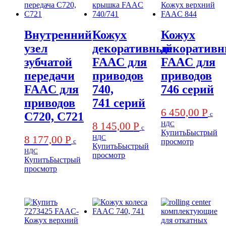
Внутренний
Кожух
Кожух
узел
декоративный
декоратив
зубчатой
FAAC для
FAAC для
передачи
приводов
приводов
FAAC для
740,
746 серий
приводов
741 серий
6 450,00
Р
с
C720, C721
8 145,00
Р
НДС
с
Купить
Быстрый
8 177,00
Р
НДС
с
просмотр
Купить
Быстрый
НДС
просмотр
Купить
Быстрый
просмотр