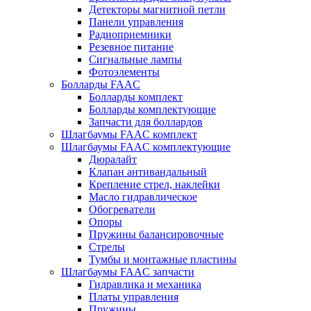
Детекторы магнитной петли
Панели управления
Радиоприемники
Резевное питание
Сигнальные лампы
Фотоэлементы
Болларды FAAC
Болларды комплект
Болларды комплектующие
Запчасти для боллардов
Шлагбаумы FAAC комплект
Шлагбаумы FAAC комплектующие
Дюралайт
Клапан антивандальный
Крепление стрел, наклейки
Масло гидравлическое
Обогреватели
Опоры
Пружины балансировочные
Стрелы
Тумбы и монтажные пластины
Шлагбаумы FAAC запчасти
Гидравлика и механика
Платы управления
Пружины