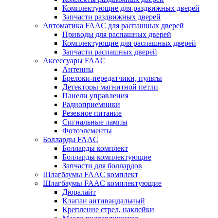
Комплектующие для раздвижных дверей
Запчасти раздвижных дверей
Автоматика FAAC для распашных дверей
Приводы для распашных дверей
Комплектующие для распашных дверей
Запчасти распашных дверей
Аксессуары FAAC
Антенны
Брелоки-передатчики, пульты
Детекторы магнитной петли
Панели управления
Радиоприемники
Резевное питание
Сигнальные лампы
Фотоэлементы
Болларды FAAC
Болларды комплект
Болларды комплектующие
Запчасти для боллардов
Шлагбаумы FAAC комплект
Шлагбаумы FAAC комплектующие
Дюралайт
Клапан антивандальный
Крепление стрел, наклейки