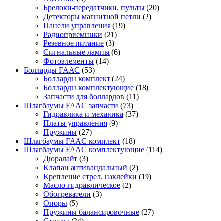
Брелоки-передатчики, пульты
(20)
Детекторы магнитной петли
(2)
Панели управления
(19)
Радиоприемники
(21)
Резевное питание
(3)
Сигнальные лампы
(6)
Фотоэлементы
(14)
Болларды FAAC
(53)
Болларды комплект
(24)
Болларды комплектующие
(18)
Запчасти для боллардов
(11)
Шлагбаумы FAAC запчасти
(73)
Гидравлика и механика
(37)
Платы управления
(9)
Пружины
(27)
Шлагбаумы FAAC комплект
(18)
Шлагбаумы FAAC комплектующие
(114)
Дюралайт
(3)
Клапан антивандальный
(2)
Крепление стрел, наклейки
(19)
Масло гидравлическое
(2)
Обогреватели
(3)
Опоры
(5)
Пружины балансировочные
(27)
Стрелы
(34)