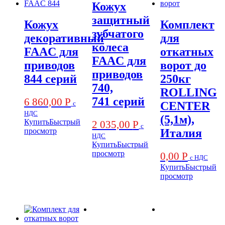
Кожух
защитный
Кожух
Комплект
зубчатого
декоративный
для
колеса
FAAC для
откатных
FAAC для
приводов
ворот до
приводов
844 серий
250кг
740,
ROLLING
741 серий
6 860,00
Р
с
CENTER
НДС
(5,1м),
Купить
Быстрый
2 035,00
Р
с
просмотр
Италия
НДС
Купить
Быстрый
просмотр
0,00
Р
с НДС
Купить
Быстрый
просмотр