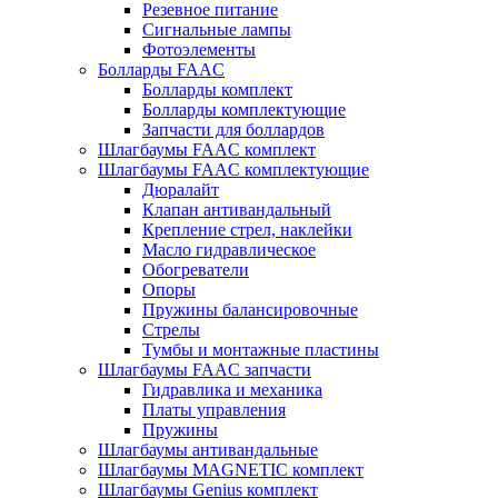
Резевное питание
Сигнальные лампы
Фотоэлементы
Болларды FAAC
Болларды комплект
Болларды комплектующие
Запчасти для боллардов
Шлагбаумы FAAC комплект
Шлагбаумы FAAC комплектующие
Дюралайт
Клапан антивандальный
Крепление стрел, наклейки
Масло гидравлическое
Обогреватели
Опоры
Пружины балансировочные
Стрелы
Тумбы и монтажные пластины
Шлагбаумы FAAC запчасти
Гидравлика и механика
Платы управления
Пружины
Шлагбаумы антивандальные
Шлагбаумы MAGNETIC комплект
Шлагбаумы Genius комплект