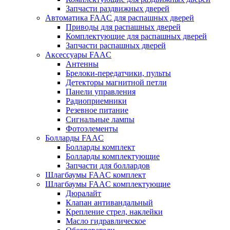
Запчасти раздвижных дверей
Автоматика FAAC для распашных дверей
Приводы для распашных дверей
Комплектующие для распашных дверей
Запчасти распашных дверей
Аксессуары FAAC
Антенны
Брелоки-передатчики, пульты
Детекторы магнитной петли
Панели управления
Радиоприемники
Резевное питание
Сигнальные лампы
Фотоэлементы
Болларды FAAC
Болларды комплект
Болларды комплектующие
Запчасти для боллардов
Шлагбаумы FAAC комплект
Шлагбаумы FAAC комплектующие
Дюралайт
Клапан антивандальный
Крепление стрел, наклейки
Масло гидравлическое