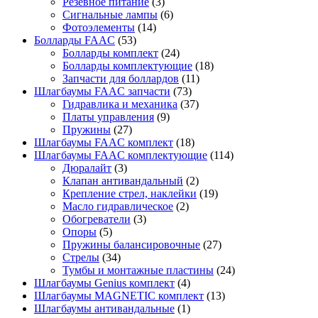
Резевное питание
(3)
Сигнальные лампы
(6)
Фотоэлементы
(14)
Болларды FAAC
(53)
Болларды комплект
(24)
Болларды комплектующие
(18)
Запчасти для боллардов
(11)
Шлагбаумы FAAC запчасти
(73)
Гидравлика и механика
(37)
Платы управления
(9)
Пружины
(27)
Шлагбаумы FAAC комплект
(18)
Шлагбаумы FAAC комплектующие
(114)
Дюралайт
(3)
Клапан антивандальный
(2)
Крепление стрел, наклейки
(19)
Масло гидравлическое
(2)
Обогреватели
(3)
Опоры
(5)
Пружины балансировочные
(27)
Стрелы
(34)
Тумбы и монтажные пластины
(24)
Шлагбаумы Genius комплект
(4)
Шлагбаумы MAGNETIC комплект
(13)
Шлагбаумы антивандальные
(1)