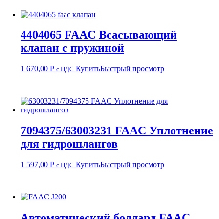
4404065 FAAC Всасывающий
клапан с пружиной
1 670,00
Р
Купить
Быстрый просмотр
с НДС
7094375/63003231 FAAC Уплотнение
для гидрошлангов
1 597,00
Р
Купить
Быстрый просмотр
с НДС
Автоматический боллард FAAC