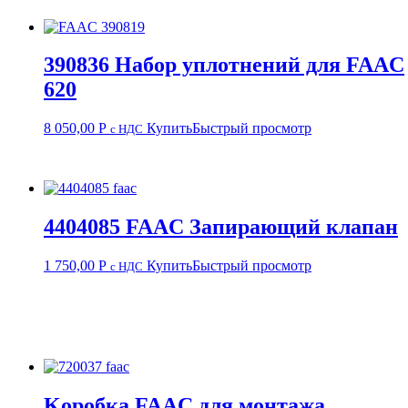
390836 Набор уплотнений для FAAC
620
8 050,00
Р
Купить
Быстрый просмотр
с НДС
4404085 FAAC Запирающий клапан
1 750,00
Р
Купить
Быстрый просмотр
с НДС
Kоробка FAAC для монтажа