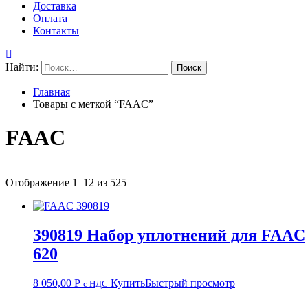
Доставка
Оплата
Контакты
Найти:
Главная
Товары с меткой “FAAC”
FAAC
Отображение 1–12 из 525
390819 Набор уплотнений для FAAC
620
8 050,00
Р
Купить
Быстрый просмотр
с НДС