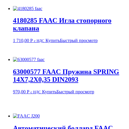
4180285 FAAC Игла стопорного
клапана
1 710,00
Р
Купить
Быстрый просмотр
с НДС
63000577 FAAC Пружина SPRING
14X7,2X0,35 DIN2093
970,00
Р
Купить
Быстрый просмотр
с НДС
Автоматический боллард FAAC