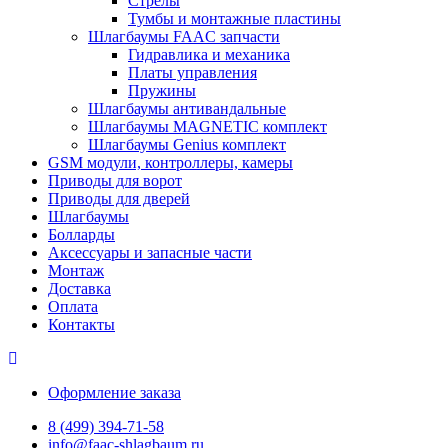
Стрелы
Тумбы и монтажные пластины
Шлагбаумы FAAC запчасти
Гидравлика и механика
Платы управления
Пружины
Шлагбаумы антивандальные
Шлагбаумы MAGNETIC комплект
Шлагбаумы Genius комплект
GSM модули, контроллеры, камеры
Приводы для ворот
Приводы для дверей
Шлагбаумы
Болларды
Аксессуары и запасные части
Монтаж
Доставка
Оплата
Контакты
Оформление заказа
8 (499) 394-71-58
info@faac-shlagbaum.ru