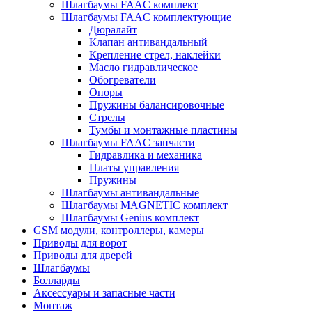
Шлагбаумы FAAC комплект
Шлагбаумы FAAC комплектующие
Дюралайт
Клапан антивандальный
Крепление стрел, наклейки
Масло гидравлическое
Обогреватели
Опоры
Пружины балансировочные
Стрелы
Тумбы и монтажные пластины
Шлагбаумы FAAC запчасти
Гидравлика и механика
Платы управления
Пружины
Шлагбаумы антивандальные
Шлагбаумы MAGNETIC комплект
Шлагбаумы Genius комплект
GSM модули, контроллеры, камеры
Приводы для ворот
Приводы для дверей
Шлагбаумы
Болларды
Аксессуары и запасные части
Монтаж