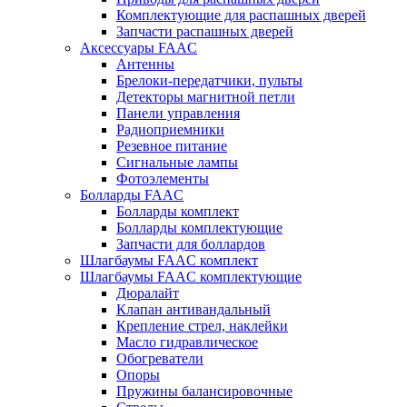
Комплектующие для распашных дверей
Запчасти распашных дверей
Аксессуары FAAC
Антенны
Брелоки-передатчики, пульты
Детекторы магнитной петли
Панели управления
Радиоприемники
Резевное питание
Сигнальные лампы
Фотоэлементы
Болларды FAAC
Болларды комплект
Болларды комплектующие
Запчасти для боллардов
Шлагбаумы FAAC комплект
Шлагбаумы FAAC комплектующие
Дюралайт
Клапан антивандальный
Крепление стрел, наклейки
Масло гидравлическое
Обогреватели
Опоры
Пружины балансировочные