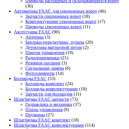
Приводы распашных и складывающихся ворот
(36)
Автоматика FAAC для секционных ворот
(46)
Запчасти секционных ворот
(18)
Комплектующие секционных ворот
(17)
Приводы секционных ворот
(11)
Аксессуары FAAC
(90)
Антенны
(3)
Брелоки-передатчики, пульты
(20)
Детекторы магнитной петли
(2)
Панели управления
(19)
Радиоприемники
(21)
Резевное питание
(3)
Сигнальные лампы
(6)
Фотоэлементы
(14)
Болларды FAAC
(53)
Болларды комплект
(24)
Болларды комплектующие
(18)
Запчасти для боллардов
(11)
Шлагбаумы FAAC запчасти
(73)
Гидравлика и механика
(37)
Платы управления
(9)
Пружины
(27)
Шлагбаумы FAAC комплект
(18)
Шлагбаумы FAAC комплектующие
(114)