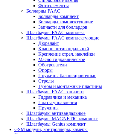
Сигнальные лампы
Фотоэлементы
Болларды FAAC
Болларды комплект
Болларды комплектующие
Запчасти для боллардов
Шлагбаумы FAAC комплект
Шлагбаумы FAAC комплектующие
Дюралайт
Клапан антивандальный
Крепление стрел, наклейки
Масло гидравлическое
Обогреватели
Опоры
Пружины балансировочные
Стрелы
Тумбы и монтажные пластины
Шлагбаумы FAAC запчасти
Гидравлика и механика
Платы управления
Пружины
Шлагбаумы антивандальные
Шлагбаумы MAGNETIC комплект
Шлагбаумы Genius комплект
GSM модули, контроллеры, камеры