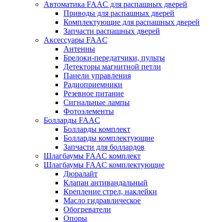
Автоматика FAAC для распашных дверей
Приводы для распашных дверей
Комплектующие для распашных дверей
Запчасти распашных дверей
Аксессуары FAAC
Антенны
Брелоки-передатчики, пульты
Детекторы магнитной петли
Панели управления
Радиоприемники
Резевное питание
Сигнальные лампы
Фотоэлементы
Болларды FAAC
Болларды комплект
Болларды комплектующие
Запчасти для боллардов
Шлагбаумы FAAC комплект
Шлагбаумы FAAC комплектующие
Дюралайт
Клапан антивандальный
Крепление стрел, наклейки
Масло гидравлическое
Обогреватели
Опоры