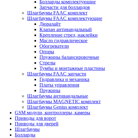
Болларды комплектующие
Запчасти для боллардов
Шлагбаумы FAAC комплект
Шлагбаумы FAAC комплектующие
Дюралайт
Клапан антивандальный
Крепление стрел, наклейки
Масло гидравлическое
Обогреватели
Опоры
Пружины балансировочные
Стрелы
Тумбы и монтажные пластины
Шлагбаумы FAAC запчасти
Гидравлика и механика
Платы управления
Пружины
Шлагбаумы антивандальные
Шлагбаумы MAGNETIC комплект
Шлагбаумы Genius комплект
GSM модули, контроллеры, камеры
Приводы для ворот
Приводы для дверей
Шлагбаумы
Болларды