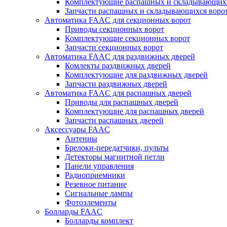
Комплектующие распашных и складывающихс
Запчасти распашных и складывающихся воро
Автоматика FAAC для секционных ворот
Приводы секционных ворот
Комплектующие секционных ворот
Запчасти секционных ворот
Автоматика FAAC для раздвижных дверей
Комлекты раздвижных дверей
Комплектующие для раздвижных дверей
Запчасти раздвижных дверей
Автоматика FAAC для распашных дверей
Приводы для распашных дверей
Комплектующие для распашных дверей
Запчасти распашных дверей
Аксессуары FAAC
Антенны
Брелоки-передатчики, пульты
Детекторы магнитной петли
Панели управления
Радиоприемники
Резевное питание
Сигнальные лампы
Фотоэлементы
Болларды FAAC
Болларды комплект