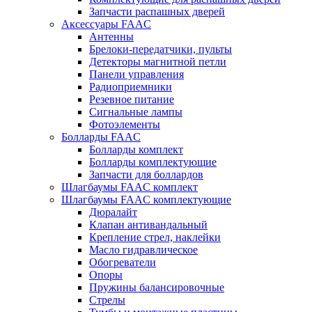
Запчасти распашных дверей
Аксессуары FAAC
Антенны
Брелоки-передатчики, пульты
Детекторы магнитной петли
Панели управления
Радиоприемники
Резевное питание
Сигнальные лампы
Фотоэлементы
Болларды FAAC
Болларды комплект
Болларды комплектующие
Запчасти для боллардов
Шлагбаумы FAAC комплект
Шлагбаумы FAAC комплектующие
Дюралайт
Клапан антивандальный
Крепление стрел, наклейки
Масло гидравлическое
Обогреватели
Опоры
Пружины балансировочные
Стрелы