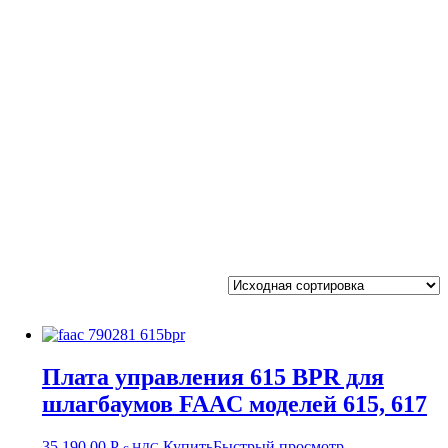
Плата управления 615 BPR для
шлагбаумов FAAC моделей 615, 617
35 190,00
Р
Купить
Быстрый просмотр
с НДС