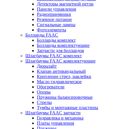
Детекторы магнитной петли
Панели управления
Радиоприемники
Резевное питание
Сигнальные лампы
Фотоэлементы
Болларды FAAC
Болларды комплект
Болларды комплектующие
Запчасти для боллардов
Шлагбаумы FAAC комплект
Шлагбаумы FAAC комплектующие
Дюралайт
Клапан антивандальный
Крепление стрел, наклейки
Масло гидравлическое
Обогреватели
Опоры
Пружины балансировочные
Стрелы
Тумбы и монтажные пластины
Шлагбаумы FAAC запчасти
Гидравлика и механика
Платы управления
Пружины