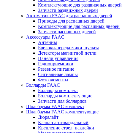
Комплектующие для раздвижных дверей
Запчасти раздвижных дверей
Автоматика FAAC для распашных дверей
Приводы для распашных дверей
Комплектующие для распашных дверей
Запчасти распашных дверей
Аксессуары FAAC
Антенны
Брелоки-передатчики, пульты
Детекторы магнитной петли
Панели управления
Радиоприемники
Резевное питание
Сигнальные лампы
Фотоэлементы
Болларды FAAC
Болларды комплект
Болларды комплектующие
Запчасти для боллардов
Шлагбаумы FAAC комплект
Шлагбаумы FAAC комплектующие
Дюралайт
Клапан антивандальный
Крепление стрел, наклейки