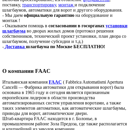
поставку,
транспортировку
,
монтаж
и подключение
шлагбаумов, автоматики для ворот и другого оборудования.
- Мы даем
официальную гарантию
на оборудование и
монтаж !
- Оказываем помощь в
согласовании в госорганах
установки
шлагбаума
во дворах жилых домов (протокол решения
собственников, технический проект установки, план двора со
шлагбаумом, получение субсидии и т.д.)
-
Доставка
шлагбаума по Москве БЕСПЛАТНО!
О компании FAAC
Итальянская компания
FAAC
( Fabbrica Automatismi Apertura
Cancelli — Фабрика автоматики для открывания ворот) была
основана в 1965 году и сегодня является признанным
европейским лидером в области производства
автоматизированных систем управления воротами, а также
таких элементов автоматики, как автоматические шлагбаумы,
приводы для ворот, автоматические двери.
Штаб-квартира FAAC находится в г. Болонье, в
промышленном районе Зола Предоза, где также располагается
и крупнейший из заводов компании.