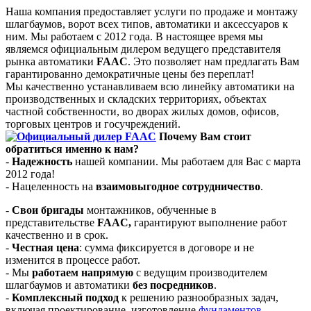
Наша компания предоставляет услуги по продаже и монтажу
шлагбаумов, ворот всех типов, автоматики и аксессуаров к
ним. Мы работаем с 2012 года. В настоящее время мы
являемся официальным дилером ведущего представителя
рынка автоматики
FAAC
. Это позволяет нам предлагать Вам
гарантированно демократичные цены без переплат!
Мы качественно устанавливаем всю линейку автоматики на
производственных и складских территориях, объектах
частной собственности, во дворах жилых домов, офисов,
торговых центров и госучреждений.
Почему Вам стоит
обратиться именно к нам?
-
Надежность
нашей компании. Мы работаем для Вас с марта
2012 года!
- Нацеленность на
взаимовыгодное сотрудничество
.
-
Свои бригады
монтажников, обученные в
представительстве
FAAC,
гарантируют выполнение работ
качественно и в срок.
-
Честная цена
: сумма фиксируется в договоре и не
изменится в процессе работ.
- Мы
работаем напрямую
с ведущим производителем
шлагбаумов и автоматики
без посредников
.
-
Комплексный подход
к решению разнообразных задач,
включая проектирование, изготовление
фундаментов
,