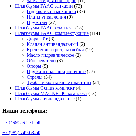
Запчасти для боллардов
(11)
Шлагбаумы FAAC запчасти
(73)
Гидравлика и механика
(37)
Платы управления
(9)
Пружины
(27)
Шлагбаумы FAAC комплект
(18)
Шлагбаумы FAAC комплектующие
(114)
Дюралайт
(3)
Клапан антивандальный
(2)
Крепление стрел, наклейки
(19)
Масло гидравлическое
(2)
Обогреватели
(3)
Опоры
(5)
Пружины балансировочные
(27)
Стрелы
(34)
Тумбы и монтажные пластины
(24)
Шлагбаумы Genius комплект
(4)
Шлагбаумы MAGNETIC комплект
(13)
Шлагбаумы антивандальные
(1)
Наши телефоны:
+7 (499) 394-71-58
+7 (985) 749-68-50