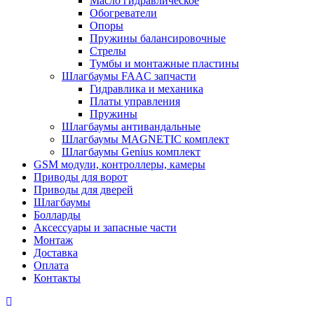
Масло гидравлическое
Обогреватели
Опоры
Пружины балансировочные
Стрелы
Тумбы и монтажные пластины
Шлагбаумы FAAC запчасти
Гидравлика и механика
Платы управления
Пружины
Шлагбаумы антивандальные
Шлагбаумы MAGNETIC комплект
Шлагбаумы Genius комплект
GSM модули, контроллеры, камеры
Приводы для ворот
Приводы для дверей
Шлагбаумы
Болларды
Аксессуары и запасные части
Монтаж
Доставка
Оплата
Контакты