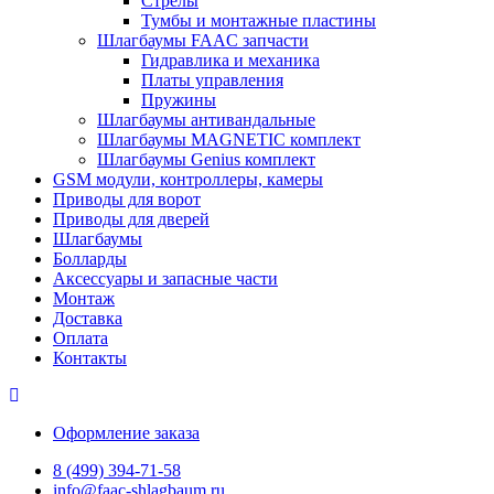
Стрелы
Тумбы и монтажные пластины
Шлагбаумы FAAC запчасти
Гидравлика и механика
Платы управления
Пружины
Шлагбаумы антивандальные
Шлагбаумы MAGNETIC комплект
Шлагбаумы Genius комплект
GSM модули, контроллеры, камеры
Приводы для ворот
Приводы для дверей
Шлагбаумы
Болларды
Аксессуары и запасные части
Монтаж
Доставка
Оплата
Контакты
Оформление заказа
8 (499) 394-71-58
info@faac-shlagbaum.ru