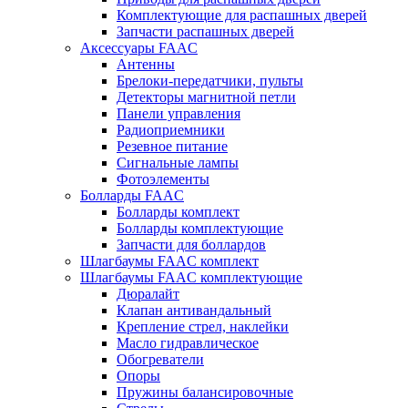
Комплектующие для распашных дверей
Запчасти распашных дверей
Аксессуары FAAC
Антенны
Брелоки-передатчики, пульты
Детекторы магнитной петли
Панели управления
Радиоприемники
Резевное питание
Сигнальные лампы
Фотоэлементы
Болларды FAAC
Болларды комплект
Болларды комплектующие
Запчасти для боллардов
Шлагбаумы FAAC комплект
Шлагбаумы FAAC комплектующие
Дюралайт
Клапан антивандальный
Крепление стрел, наклейки
Масло гидравлическое
Обогреватели
Опоры
Пружины балансировочные