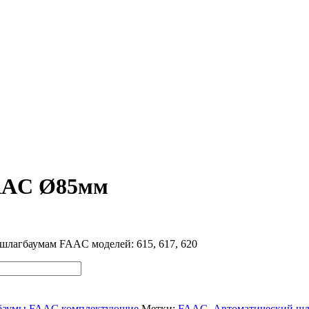
FAAC Ø85мм
шлагбаумам FAAC моделей: 615, 617, 620
баумы FAAC комплектующие
Метки:
FAAC
,
Автоматический шл