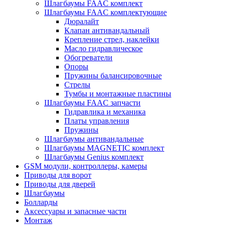
Шлагбаумы FAAC комплект
Шлагбаумы FAAC комплектующие
Дюралайт
Клапан антивандальный
Крепление стрел, наклейки
Масло гидравлическое
Обогреватели
Опоры
Пружины балансировочные
Стрелы
Тумбы и монтажные пластины
Шлагбаумы FAAC запчасти
Гидравлика и механика
Платы управления
Пружины
Шлагбаумы антивандальные
Шлагбаумы MAGNETIC комплект
Шлагбаумы Genius комплект
GSM модули, контроллеры, камеры
Приводы для ворот
Приводы для дверей
Шлагбаумы
Болларды
Аксессуары и запасные части
Монтаж