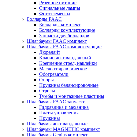
Резевное питание
Сигнальные лампы
Фотоэлементы
Болларды FAAC
Болларды комплект
Болларды комплектующие
Запчасти для боллардов
Шлагбаумы FAAC комплект
Шлагбаумы FAAC комплектующие
Дюралайт
Клапан антивандальный
Крепление стрел, наклейки
Масло гидравлическое
Обогреватели
Опоры
Пружины балансировочные
Стрелы
Тумбы и монтажные пластины
Шлагбаумы FAAC запчасти
Гидравлика и механика
Платы управления
Пружины
Шлагбаумы антивандальные
Шлагбаумы MAGNETIC комплект
Шлагбаумы Genius комплект