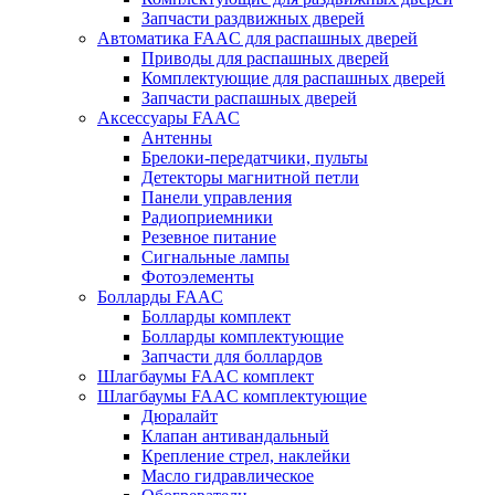
Запчасти раздвижных дверей
Автоматика FAAC для распашных дверей
Приводы для распашных дверей
Комплектующие для распашных дверей
Запчасти распашных дверей
Аксессуары FAAC
Антенны
Брелоки-передатчики, пульты
Детекторы магнитной петли
Панели управления
Радиоприемники
Резевное питание
Сигнальные лампы
Фотоэлементы
Болларды FAAC
Болларды комплект
Болларды комплектующие
Запчасти для боллардов
Шлагбаумы FAAC комплект
Шлагбаумы FAAC комплектующие
Дюралайт
Клапан антивандальный
Крепление стрел, наклейки
Масло гидравлическое