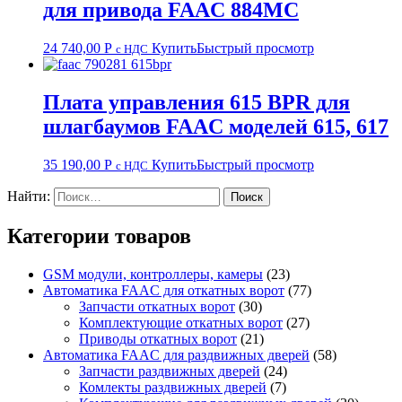
для привода FAAC 884MC
24 740,00
Р
Купить
Быстрый просмотр
с НДС
Плата управления 615 BPR для
шлагбаумов FAAC моделей 615, 617
35 190,00
Р
Купить
Быстрый просмотр
с НДС
Найти:
Категории товаров
GSM модули, контроллеры, камеры
(23)
Автоматика FAAC для откатных ворот
(77)
Запчасти откатных ворот
(30)
Комплектующие откатных ворот
(27)
Приводы откатных ворот
(21)
Автоматика FAAC для раздвижных дверей
(58)
Запчасти раздвижных дверей
(24)
Комлекты раздвижных дверей
(7)