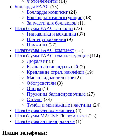
Фотоэлементы
(14)
Болларды FAAC
(53)
Болларды комплект
(24)
Болларды комплектующие
(18)
Запчасти для боллардов
(11)
Шлагбаумы FAAC запчасти
(73)
Гидравлика и механика
(37)
Платы управления
(9)
Пружины
(27)
Шлагбаумы FAAC комплект
(18)
Шлагбаумы FAAC комплектующие
(114)
Дюралайт
(3)
Клапан антивандальный
(2)
Крепление стрел, наклейки
(19)
Масло гидравлическое
(2)
Обогреватели
(3)
Опоры
(5)
Пружины балансировочные
(27)
Стрелы
(34)
Тумбы и монтажные пластины
(24)
Шлагбаумы Genius комплект
(4)
Шлагбаумы MAGNETIC комплект
(13)
Шлагбаумы антивандальные
(1)
Наши телефоны: