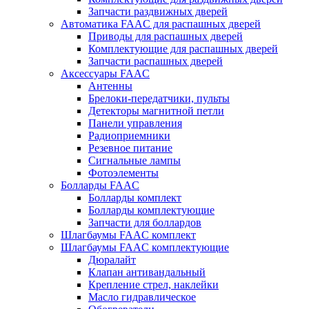
Запчасти раздвижных дверей
Автоматика FAAC для распашных дверей
Приводы для распашных дверей
Комплектующие для распашных дверей
Запчасти распашных дверей
Аксессуары FAAC
Антенны
Брелоки-передатчики, пульты
Детекторы магнитной петли
Панели управления
Радиоприемники
Резевное питание
Сигнальные лампы
Фотоэлементы
Болларды FAAC
Болларды комплект
Болларды комплектующие
Запчасти для боллардов
Шлагбаумы FAAC комплект
Шлагбаумы FAAC комплектующие
Дюралайт
Клапан антивандальный
Крепление стрел, наклейки
Масло гидравлическое