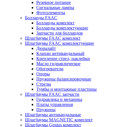
Резевное питание
Сигнальные лампы
Фотоэлементы
Болларды FAAC
Болларды комплект
Болларды комплектующие
Запчасти для боллардов
Шлагбаумы FAAC комплект
Шлагбаумы FAAC комплектующие
Дюралайт
Клапан антивандальный
Крепление стрел, наклейки
Масло гидравлическое
Обогреватели
Опоры
Пружины балансировочные
Стрелы
Тумбы и монтажные пластины
Шлагбаумы FAAC запчасти
Гидравлика и механика
Платы управления
Пружины
Шлагбаумы антивандальные
Шлагбаумы MAGNETIC комплект
Шлагбаумы Genius комплект