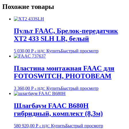
Похожие товары
Пульт FAAC, Брелок-передатчик
XT2 433 SLH LR, белый
5 030,00
Р
Купить
Быстрый просмотр
с НДС
Пластина монтажная FAAC для
FOTOSWITCH, PHOTOBEAM
3 360,00
Р
Купить
Быстрый просмотр
с НДС
Шлагбаум FAAC B680H
гибридный, комплект (8,3м)
580 920,00
Р
Купить
Быстрый просмотр
с НДС