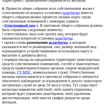
территорию с проведением собрания всех жильцов.
4.
Провести общее собрание всех собственников жилья с
голосованием по вопросу установки
шлагбаума
(вместо
общего собрания можно провести онлайн-опрос среди
собственников помещений с помощью сервиса
«
Электронный дом
»). В протоколе общего собрания должны
быть отражены следующие моменты:
• ответственное лицо или группа лиц, которые будут
заниматься вопросом установки
шлагбаума
;
• проект-схема
размещения
шлагбаума
, в котором
указывается место размещения, тип, размер, внешний вид
ограждающего устройства(можно использовать карту в
масштабе и добавить фото);
• порядок въезда на придомовую территорию транспортных
средств собственников помещений, гостей и транспортных
средств правоохранительных органов, скорой медицинской
помощи,
ГУ МЧС
, коммунальных служб. Ответственные
жильцы прописываются в протоколе собрания и обязуются
обеспечить наблюдение за ограждением и допуск транспорта
экстренных служб во двор 24 часа в сутки. Тут существует
несколько вариантов действий: либо нанять охранника,
который будет управлять шлагбаумом, либо удаленная
диспетчеризация, либо ввести график дежурств среди
жильцов.