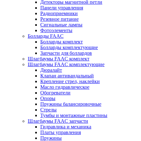
Детекторы магнитной петли
Панели управления
Радиоприемники
Резевное питание
Сигнальные лампы
Фотоэлементы
Болларды FAAC
Болларды комплект
Болларды комплектующие
Запчасти для боллардов
Шлагбаумы FAAC комплект
Шлагбаумы FAAC комплектующие
Дюралайт
Клапан антивандальный
Крепление стрел, наклейки
Масло гидравлическое
Обогреватели
Опоры
Пружины балансировочные
Стрелы
Тумбы и монтажные пластины
Шлагбаумы FAAC запчасти
Гидравлика и механика
Платы управления
Пружины