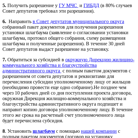
5.
Получить разрешение у
ГУ МЧС
и
ГИБДД
(в 80% случаев
Совет депутатов требовал эти разрешения).
6.
Направить
в Совет депутатов муниципального округа
собранный пакет документов для получения разрешения
установки шлагбаума (заявление о согласовании установки
шлагбаума, протокол общего собрания, схему размещения
шлагбаума и полученные разрешения). В течение 30 дней
Совет депутатов выдаст разрешение на установку.
7.
Обратиться за субсидией в
окружную Дирекцию жилищно-
коммунального хозяйства и благоустройства
административного округа
с полным пакетом документов с
разрешением от совета депутатов и реквизитами для
перечисления субсидии уполномоченному лицу от жильцов
(необходимо провести еще одно собрание).Не позднее чем
через 10 рабочих дней со дня поступления проекта договора,
окружная Дирекция жилищно-коммунального хозяйства и
благоустройства административного округа подпишет и
направит копию договора уполномоченному лицу. В течение
этого же срока на расчетный счет уполномоченного лица
будет перечислена субсидия.
8
. Установить
шлагбаум
с помощью
нашей компании
с
полным пакетом документов (договор на установку