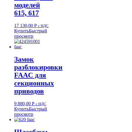
моделей
615, 617
17 130,00
Р
с НДС
Купить
Быстрый
просмотр
Замок
разблокировки
FAAC для
секционных
приводов
9 880,00
Р
с НДС
Купить
Быстрый
просмотр
Шлагбаум