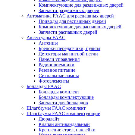
Комплектующие для раздвижных дверей
Запчасти раздвижных дверей
Автоматика FAAC для распашных дверей
Приводы для распашных дверей
Комплектующие для распашных дверей
Запчасти распашных дверей
Аксессуары FAAC
Антенны
Брелоки-передатчики, пульты
Детекторы магнитной петли
Панели управления
Радиоприемники
Резевное питание
Сигнальные лампы
Фотоэлементы
Болларды FAAC
Болларды комплект
Болларды комплектующие
Запчасти для боллардов
Шлагбаумы FAAC комплект
Шлагбаумы FAAC комплектующие
Дюралайт
Клапан антивандальный
Крепление стрел, наклейки