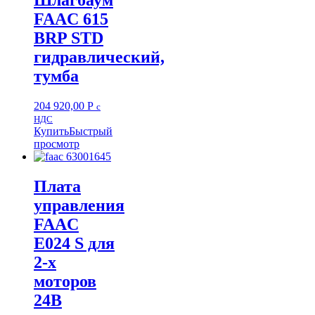
FAAC 615
BRP STD
гидравлический,
тумба
204 920,00
Р
с
НДС
Купить
Быстрый
просмотр
Плата
управления
FAAC
E024 S для
2-х
моторов
24В