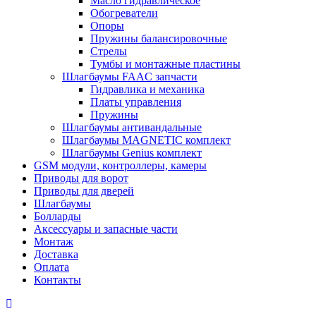
Масло гидравлическое
Обогреватели
Опоры
Пружины балансировочные
Стрелы
Тумбы и монтажные пластины
Шлагбаумы FAAC запчасти
Гидравлика и механика
Платы управления
Пружины
Шлагбаумы антивандальные
Шлагбаумы MAGNETIC комплект
Шлагбаумы Genius комплект
GSM модули, контроллеры, камеры
Приводы для ворот
Приводы для дверей
Шлагбаумы
Болларды
Аксессуары и запасные части
Монтаж
Доставка
Оплата
Контакты