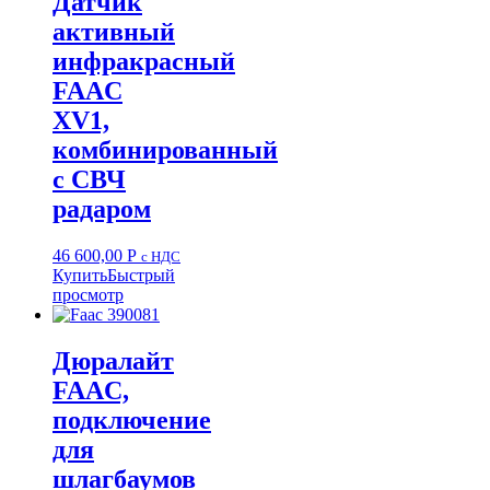
Датчик
активный
инфракрасный
FAAC
XV1,
комбинированный
c СВЧ
радаром
46 600,00
Р
с НДС
Купить
Быстрый
просмотр
Дюралайт
FAAC,
подключение
для
шлагбаумов