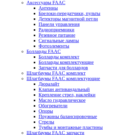
Аксессуары FAAC
Антенны
Брелоки-передатчики, пульты
Детекторы магнитной петли
Панели управления
Радиоприемники
Резевное питание
Сигнальные лампы
Фотоэлементы
Болларды FAAC
Болларды комплект
Болларды комплектующие
Запчасти для боллардов
Шлагбаумы FAAC комплект
Шлагбаумы FAAC комплектующие
Дюралайт
Клапан антивандальный
Крепление стрел, наклейки
Масло гидравлическое
Обогреватели
Опоры
Пружины балансировочные
Стрелы
Тумбы и монтажные пластины
Шлагбаумы FAAC запчасти