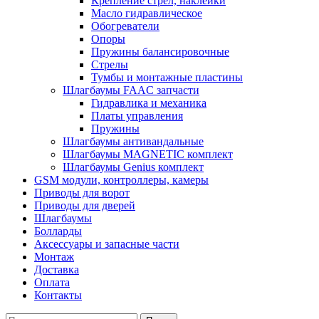
Крепление стрел, наклейки
Масло гидравлическое
Обогреватели
Опоры
Пружины балансировочные
Стрелы
Тумбы и монтажные пластины
Шлагбаумы FAAC запчасти
Гидравлика и механика
Платы управления
Пружины
Шлагбаумы антивандальные
Шлагбаумы MAGNETIC комплект
Шлагбаумы Genius комплект
GSM модули, контроллеры, камеры
Приводы для ворот
Приводы для дверей
Шлагбаумы
Болларды
Аксессуары и запасные части
Монтаж
Доставка
Оплата
Контакты