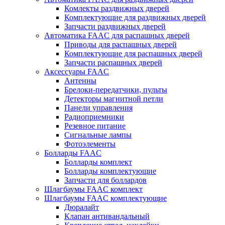
Комлекты раздвижных дверей
Комплектующие для раздвижных дверей
Запчасти раздвижных дверей
Автоматика FAAC для распашных дверей
Приводы для распашных дверей
Комплектующие для распашных дверей
Запчасти распашных дверей
Аксессуары FAAC
Антенны
Брелоки-передатчики, пульты
Детекторы магнитной петли
Панели управления
Радиоприемники
Резевное питание
Сигнальные лампы
Фотоэлементы
Болларды FAAC
Болларды комплект
Болларды комплектующие
Запчасти для боллардов
Шлагбаумы FAAC комплект
Шлагбаумы FAAC комплектующие
Дюралайт
Клапан антивандальный