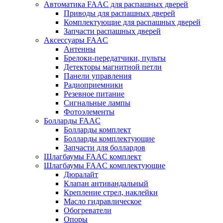
Автоматика FAAC для распашных дверей
Приводы для распашных дверей
Комплектующие для распашных дверей
Запчасти распашных дверей
Аксессуары FAAC
Антенны
Брелоки-передатчики, пульты
Детекторы магнитной петли
Панели управления
Радиоприемники
Резевное питание
Сигнальные лампы
Фотоэлементы
Болларды FAAC
Болларды комплект
Болларды комплектующие
Запчасти для боллардов
Шлагбаумы FAAC комплект
Шлагбаумы FAAC комплектующие
Дюралайт
Клапан антивандальный
Крепление стрел, наклейки
Масло гидравлическое
Обогреватели
Опоры