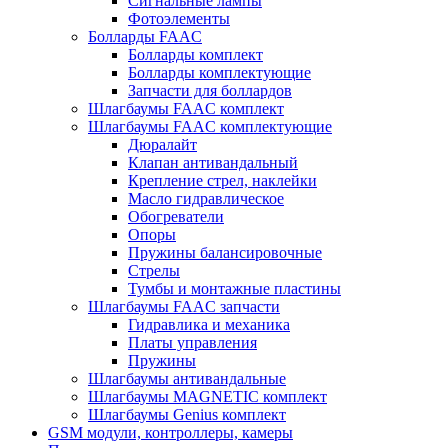
Сигнальные лампы
Фотоэлементы
Болларды FAAC
Болларды комплект
Болларды комплектующие
Запчасти для боллардов
Шлагбаумы FAAC комплект
Шлагбаумы FAAC комплектующие
Дюралайт
Клапан антивандальный
Крепление стрел, наклейки
Масло гидравлическое
Обогреватели
Опоры
Пружины балансировочные
Стрелы
Тумбы и монтажные пластины
Шлагбаумы FAAC запчасти
Гидравлика и механика
Платы управления
Пружины
Шлагбаумы антивандальные
Шлагбаумы MAGNETIC комплект
Шлагбаумы Genius комплект
GSM модули, контроллеры, камеры