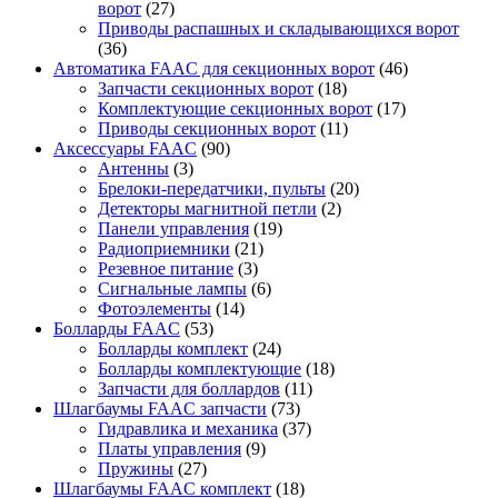
ворот
(27)
Приводы распашных и складывающихся ворот
(36)
Автоматика FAAC для секционных ворот
(46)
Запчасти секционных ворот
(18)
Комплектующие секционных ворот
(17)
Приводы секционных ворот
(11)
Аксессуары FAAC
(90)
Антенны
(3)
Брелоки-передатчики, пульты
(20)
Детекторы магнитной петли
(2)
Панели управления
(19)
Радиоприемники
(21)
Резевное питание
(3)
Сигнальные лампы
(6)
Фотоэлементы
(14)
Болларды FAAC
(53)
Болларды комплект
(24)
Болларды комплектующие
(18)
Запчасти для боллардов
(11)
Шлагбаумы FAAC запчасти
(73)
Гидравлика и механика
(37)
Платы управления
(9)
Пружины
(27)
Шлагбаумы FAAC комплект
(18)